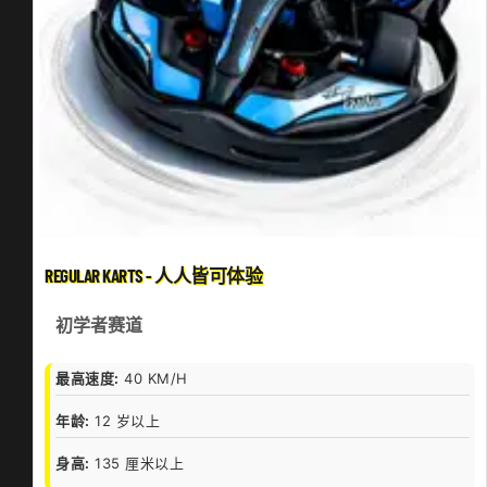
REGULAR KARTS - 人人皆可体验
初学者赛道
最高速度:
40 KM/H
年龄:
12 岁以上
身高:
135 厘米以上