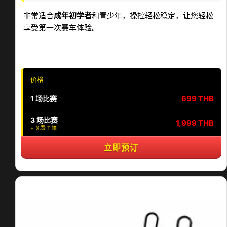
非常适合
成年初学者
和青少年，操控轻松稳定，让您轻松
享受第一次赛车体验。
价格
699 THB
1 场比赛
3 场比赛
1,999 THB
+ 免费 T 恤
对于 REGULAR KAR
立即预订