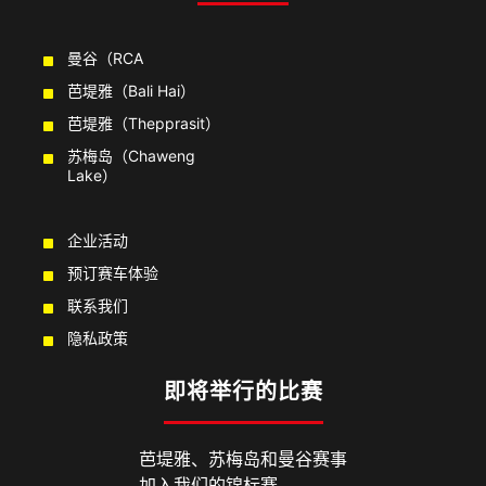
曼谷（RCA
芭堤雅（Bali Hai）
芭堤雅（Thepprasit）
苏梅岛（Chaweng
Lake）
企业活动
预订赛车体验
联系我们
隐私政策
即将举行的比赛
芭堤雅、苏梅岛和曼谷赛事
加入我们的锦标赛