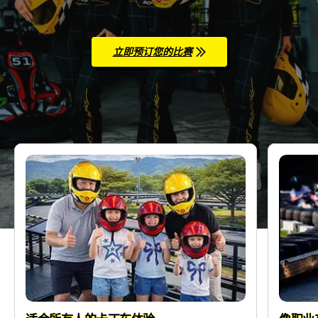
立即预订您的比赛