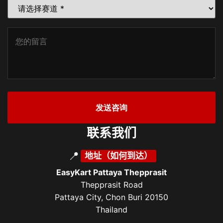
请选择赛道
联系我们
📍
地址（如何到达）
EasyKart Pattaya Thepprasit
Thepprasit Road
Pattaya City, Chon Buri 20150
Thailand