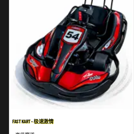
FAST KART - 极速激情