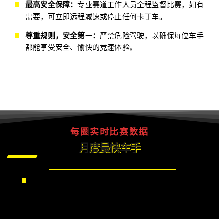
最高安全保障：
专业赛道工作人员全程监督比赛，如有
需要，可立即远程减速或停止任何卡丁车。
尊重规则，安全第一：
严禁危险驾驶，以确保每位车手
都能享受安全、愉快的竞速体验。
每圈实时比赛数据
月度最快车手
挑战成为
EasyKart Thepprasit 月度最快车手！
实时单圈计时系统：
每一圈都会通过专业数字计时
系统精准记录，让您实时查看成绩，并与朋友轻松
比较圈速。