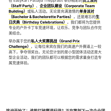
在 EasyKart Pattaya Thepprasit 举办精彩的
员工派对
（Staff Party）
、
企业团队建设（Corporate Team
Building）
或私人活动。无论是充满激情的
单身派对
（Bachelor & Bachelorette Parties）
，还是难忘的
生
日庆典（Birthday Celebrations）
，我们都将为您提供
专业的户外卡丁车竞速环境，让欢乐、竞争与团队合作完
美结合。
举办属于您的
私人大奖赛挑战（Grand Prix
Challenge）
，让每位来宾在我们的高速户外赛道上一较
高下，争夺领奖台。无论您计划的是小型团体活动还是大
型企业活动，我们的团队都可以根据您的需求量身打造专
属竞速体验。
挑战开始了：谁能打破赛道纪录？正在策划下一次企业团