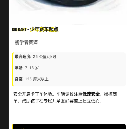
KID KART - 少年赛车起点
初学者赛道
最高速度:
25 公里/小时
年龄:
7–13 岁
身高:
125 厘米以上
安全开启卡丁车体验。车辆调校注重
低速安全
，操控简
单，帮助孩子在专属儿童友好赛道上建立信心。