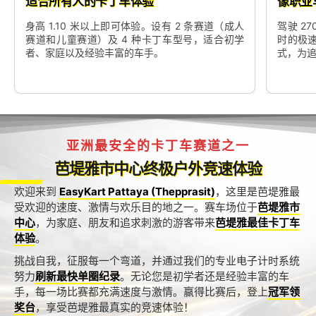
适合所有人的卡丁车体验
像职业
身高 1.10 米以上即可体验。设有 2 条赛道（成人
驾驶 2
赛道和儿童赛道）及 4 种卡丁车型号，适合初学
时的极
者、家庭以及经验丰富的车手。
式，为
亚洲最安全的卡丁车赛道之一
芭堤雅市中心终极户外竞速体验
欢迎来到
EasyKart Pattaya (Thepprasit)
，这里是芭堤雅最
受欢迎的速度、激情与欢乐目的地之一。赛车场位于
芭堤雅市
中心
，为家庭、朋友和追求刺激的游客带来
芭堤雅最佳卡丁车
体验
。
挑战自我，征服每一个弯道，并通过我们的专业电子计时系统
努力
刷新最快单圈纪录
。无论您是初学者还是经验丰富的车
手，每一场比赛都充满速度与激情。赢得比赛后，登上
冠军领
奖台
，享受芭堤雅最真实的竞速体验！