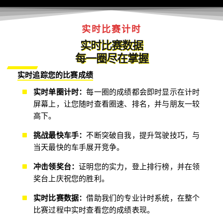
实时比赛计时
实时比赛数据
每一圈尽在掌握
实时追踪您的比赛成绩
实时单圈计时：
每一圈的成绩都会即时显示在计时
屏幕上，让您随时查看圈速、排名，并与朋友一较
高下。
挑战最快车手：
不断突破自我，提升驾驶技巧，与
当天最快的车手展开竞争。
冲击领奖台：
证明您的实力，登上排行榜，并在领
奖台上庆祝您的胜利。
实时比赛数据：
借助我们的专业计时系统，在整个
比赛过程中实时查看您的成绩表现。